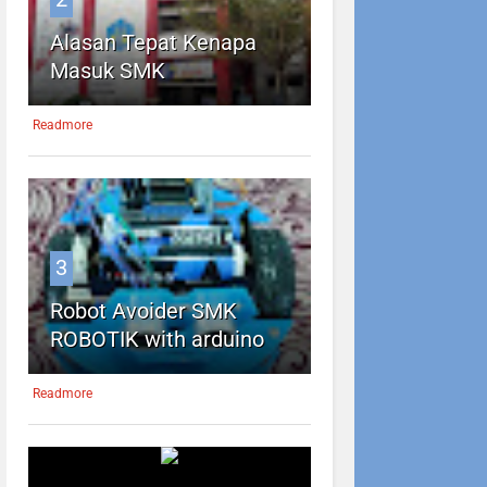
Alasan Tepat Kenapa
Masuk SMK
Readmore
3
Robot Avoider SMK
ROBOTIK with arduino
Readmore