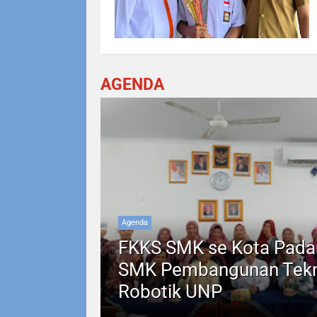
AGENDA
Agenda
FKKS SMK se Kota Pada
SMK Pembangunan Tekn
Robotik UNP