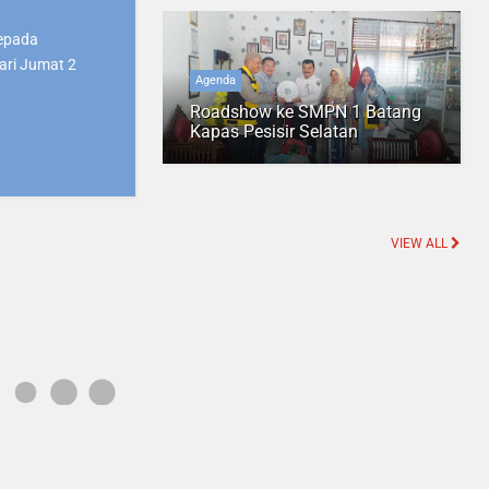
Kepada
ari Jumat 2
Agenda
Roadshow ke SMPN 1 Batang
Kapas Pesisir Selatan
VIEW ALL