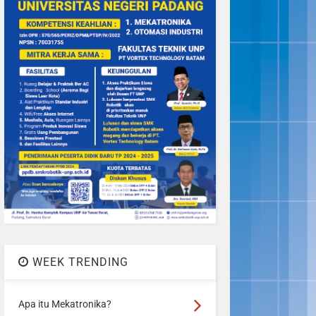
0
Aug 12, 2025
LKS SMK TINGKAT PROV. SU
TAHUN 2025
READMORE
WEEK TRENDING
Apa itu Mekatronika?