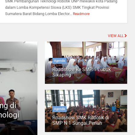
SMK Pembangunan Teknologi Robotik UNP mewakili kota Padang
dalam Lomba Kompetensi Siswa (LKS) SMK Tingkat Provinsi
Sumatera Barat Bidang Lomba Elector...
Readmore
VIEW ALL
Agenda
Roadshow ke SMP 1 Lubuk
Sikaping
ng di
Agenda
ologi
Roadshow SMK Robotik di
SMP N 1 Sungai Penuh