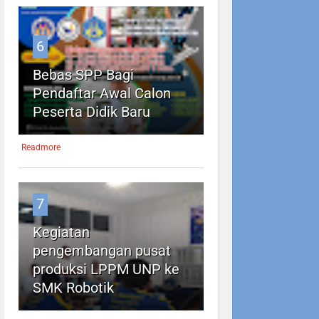
6
Bebas SPP Bagi
Pendaftar Awal Calon
Peserta Didik Baru
Readmore
7
Kegiatan
pengembangan pusat
produksi LPPM UNP ke
SMK Robotik