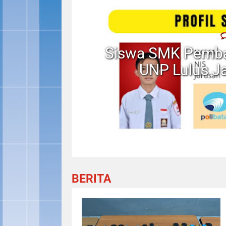
botik
 Di PT
Siswa SMK Pemba
UNP Lulus J
BERITA